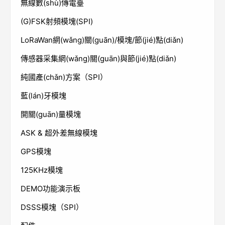
無線數(shù)傳電臺
(G)FSK射頻模塊(SPI)
LoRaWan網(wǎng)關(guān)/模塊/節(jié)點(diǎn)
傳感器采集網(wǎng)關(guān)與節(jié)點(diǎn)
純國產(chǎn)方案（SPI）
藍(lán)牙模塊
開關(guān)量模塊
ASK & 超外差無線模塊
GPS模塊
125KHz模塊
DEMO功能演示板
DSSS模塊（SPI）