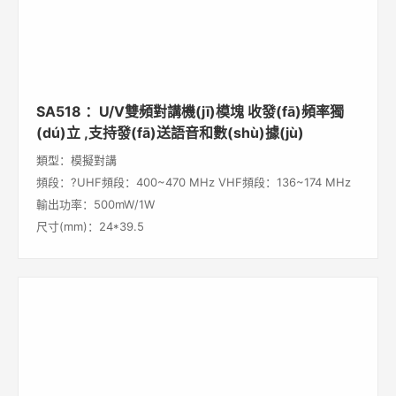
SA518 ：U/V雙頻對講機(jī)模塊 收發(fā)頻率獨
(dú)立 ,支持發(fā)送語音和數(shù)據(jù)
類型：模擬對講
頻段：?UHF頻段：400~470 MHz VHF頻段：136~174 MHz
輸出功率：500mW/1W
尺寸(mm)：24*39.5