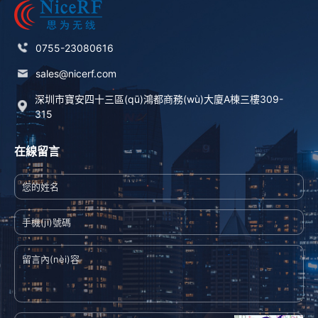
0755-23080616
sales@nicerf.com
深圳市寶安四十三區(qū)鴻都商務(wù)大廈A棟三樓309-
315
在線留言