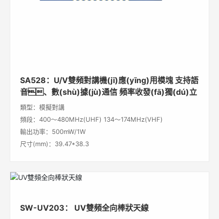
SA528：U/V雙頻對講機(jī)應(yīng)用模塊 支持語
音、數(shù)據(jù)通信 頻率收發(fā)獨(dú)立
類型：模擬對講
頻段：400～480MHz(UHF) 134～174MHz(VHF)
輸出功率：500mW/1W
尺寸(mm)：39.47*38.3
SW-UV203： UV雙頻全向棒狀天線