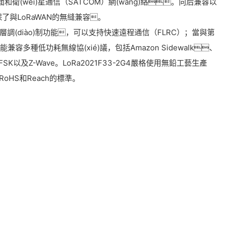
衛(wèi)星通信（SATCOM）網(wǎng)絡。向后兼容以
了與LoRaWAN的無縫兼容。
調(diào)制功能，可以支持快速遠程通信（FLRC）；當與第
兼容多種低功耗無線協(xié)議，包括Amazon Sidewalk、
UN FSK以及Z-Wave。LoRa2021F33-2G4嚴格使用無鉛工藝生產
RoHS和Reach的標準。