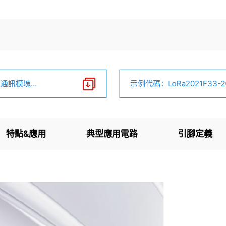
無線通訊模塊
示例代碼：LoRa2021F33-2G4
特點&應用
典型應用電路
引腳定義