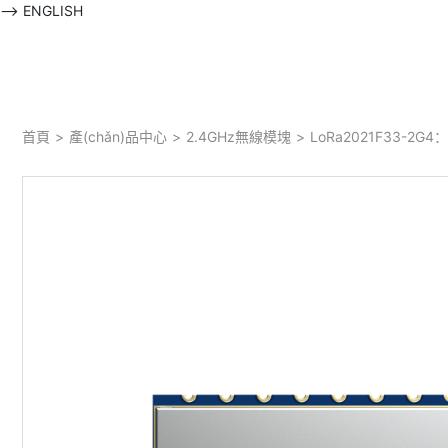
-->
ENGLISH
首頁
>
產(chǎn)品中心
>
2.4GHz無線模塊
>
LoRa2021F33-2