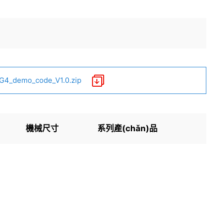
_demo_code_V1.0.zip
機械尺寸
系列產(chǎn)品