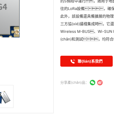
的S頻段中運行，適用于地面和
往的LoRa設備，確保
此外，該設備還具備擴展的物理層
三方協(xié)議棧集成時，它還能
Wireless M-BUS、Wi-S
(chǎn)和測試，均符合
聯(lián)系我們
分享產(chǎn)品：