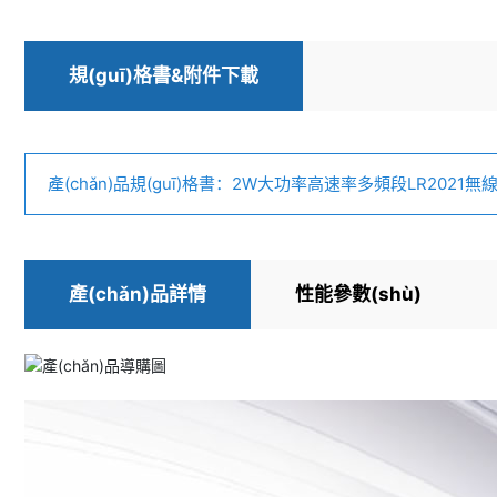
規(guī)格書&附件下載
產(chǎn)品規(guī)格書：2W大功率高速率多頻段LR2021
LoRa2021F33-2G4 V1.1.pdf
產(chǎn)品詳情
性能參數(shù)