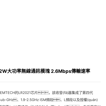
G4：2W大功率無線通訊模塊 2.6Mbps傳輸速率
用SEMTECH的LR2021芯片，該收發(fā)器集成了第四代
b-GHz、1.9-2.5GHz ISM頻段、L頻段以及授權(quán)