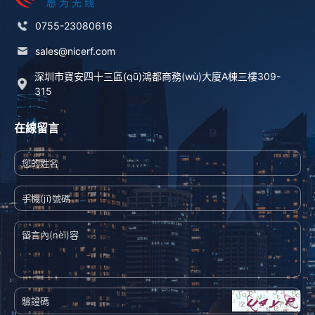
0755-23080616
sales@nicerf.com
深圳市寶安四十三區(qū)鴻都商務(wù)大廈A棟三樓309-
315
在線留言