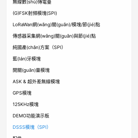
無線數(shù)傳電臺
(G)FSK射頻模塊(SPI)
LoRaWan網(wǎng)關(guān)/模塊/節(jié)點
傳感器采集網(wǎng)關(guān)與節(jié)點
純國產(chǎn)方案（SPI）
藍(lán)牙模塊
開關(guān)量模塊
ASK & 超外差無線模塊
GPS模塊
125KHz模塊
DEMO功能演示板
DSSS模塊（SPI）