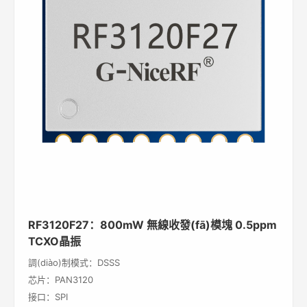
RF3120F27：800mW 無線收發(fā)模塊 0.5ppm
TCXO晶振
調(diào)制模式：DSSS
芯片：PAN3120
接口：SPI