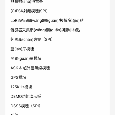
無線數(shù)傳電臺
(G)FSK射頻模塊(SPI)
LoRaWan網(wǎng)關(guān)/模塊/節(jié)點
傳感器采集網(wǎng)關(guān)與節(jié)點
純國產(chǎn)方案（SPI）
藍(lán)牙模塊
開關(guān)量模塊
ASK & 超外差無線模塊
GPS模塊
125KHz模塊
DEMO功能演示板
DSSS模塊（SPI）