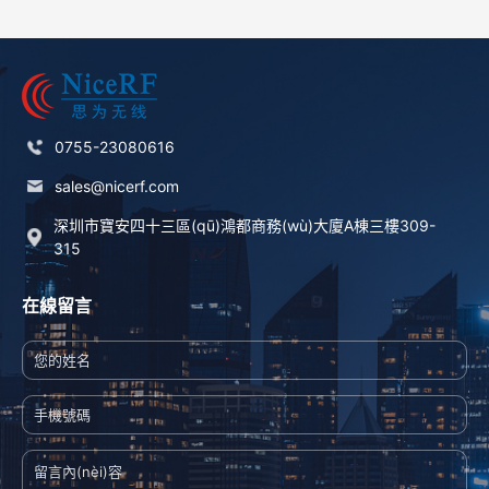
0755-23080616
sales@nicerf.com
深圳市寶安四十三區(qū)鴻都商務(wù)大廈A棟三樓309-
315
在線留言