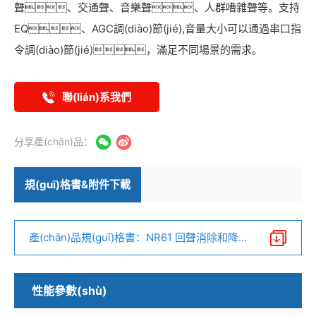
聲、交通聲、音樂聲、人群嘈雜聲等。支持
EQ、AGC調(diào)節(jié),音量大小可以通過串口指
令調(diào)節(jié)，滿足不同場景的需求。
聯(lián)系我們
分享產(chǎn)品：
規(guī)格書&附件下載
產(chǎn)品規(guī)格書：NR61 回聲消除和降噪
雙功能音頻處理模塊V1.0.pdf
性能參數(shù)