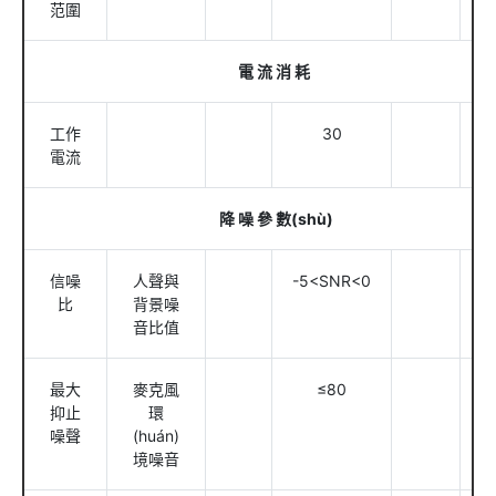
范圍
電 流 消 耗
工作
30
m
電流
降 噪 參 數(shù)
信噪
人聲與
-5<SNR<0
比
背景噪
音比值
最大
麥克風
≤80
d
抑止
環
噪聲
(huán)
境噪音