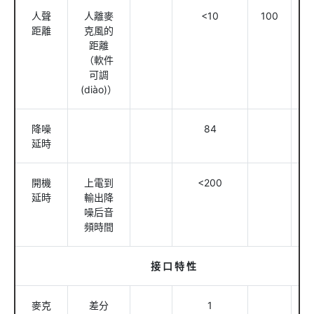
人聲
人離麥
<10
100
c
距離
克風的
距離
（軟件
可調
(diào)）
降噪
84
m
延時
開機
上電到
<200
m
延時
輸出降
噪后音
頻時間
接
口
特
性
麥克
差分
1