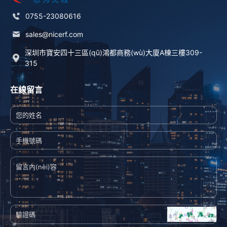
0755-23080616
sales@nicerf.com
深圳市寶安四十三區(qū)鴻都商務(wù)大廈A棟三樓309-
315
在線留言