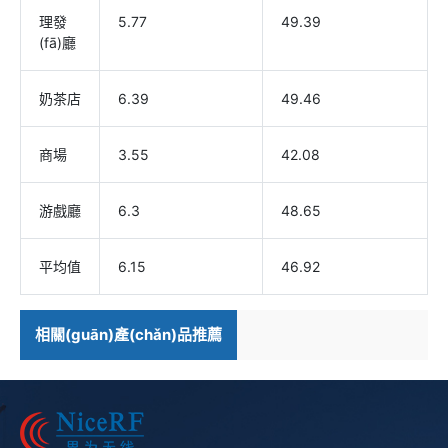
理發
5.77
49.39
(fā)廳
奶茶店
6.39
49.46
商場
3.55
42.08
游戲廳
6.3
48.65
平均值
6.15
46.92
相關(guān)產(chǎn)品推薦