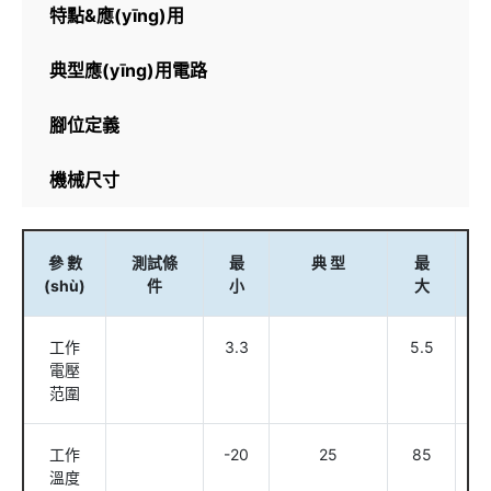
特點&應(yīng)用
典型應(yīng)用電路
腳位定義
機械尺寸
參 數
測試條
最
典 型
最
(shù)
件
小
大
工作
3.3
5.5
電壓
范圍
工作
-20
25
85
溫度