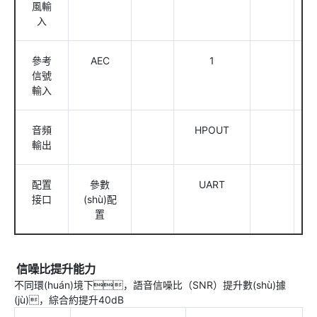
風輸
入
參考
AEC
1
信號
輸入
音頻
HPOUT
輸出
配置
參數
UART
接口
(shù)配
置
信噪比提升能力
不同環(huán)境下，語音信噪比（SNR）提升數(shù)據
(jù)，綜合約提升40dB