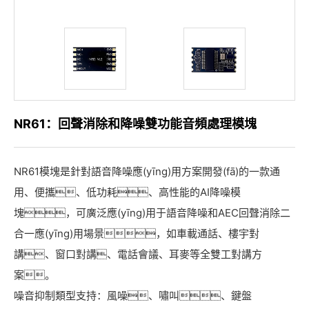
NR61：回聲消除和降噪雙功能音頻處理模塊
NR61模塊是針對語音降噪應(yīng)用方案開發(fā)的一款通
用、便攜、低功耗、高性能的AI降噪模
塊，可廣泛應(yīng)用于語音降噪和AEC回聲消除二
合一應(yīng)用場景，如車載通話、樓宇對
講、窗口對講、電話會議、耳麥等全雙工對講方
案。
噪音抑制類型支持：風噪、嘯叫、鍵盤