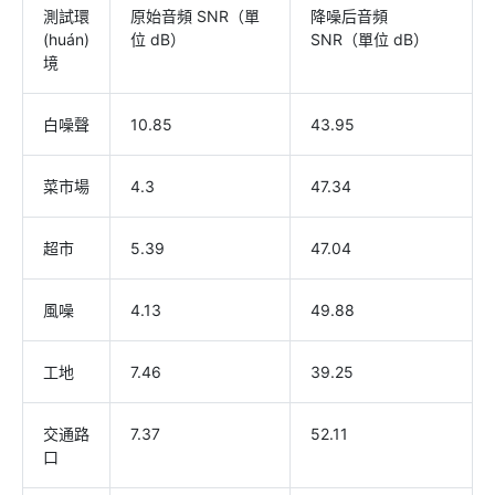
測試環
原始音頻 SNR（單
降噪后音頻
(huán)
位 dB）
SNR（單位 dB）
境
白噪聲
10.85
43.95
菜市場
4.3
47.34
超市
5.39
47.04
風噪
4.13
49.88
工地
7.46
39.25
交通路
7.37
52.11
口