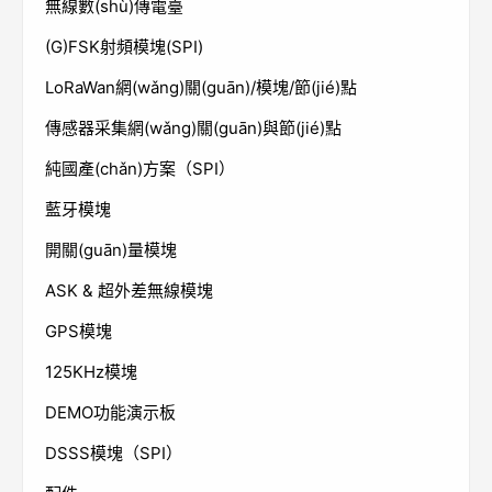
無線數(shù)傳電臺
(G)FSK射頻模塊(SPI)
LoRaWan網(wǎng)關(guān)/模塊/節(jié)點
傳感器采集網(wǎng)關(guān)與節(jié)點
純國產(chǎn)方案（SPI）
藍牙模塊
開關(guān)量模塊
ASK & 超外差無線模塊
GPS模塊
125KHz模塊
DEMO功能演示板
DSSS模塊（SPI）