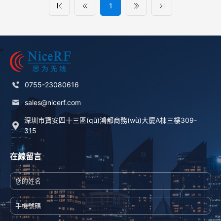
1
0755-23080616
sales@nicerf.com
深圳市寶安四十三區(qū)鴻都商務(wù)大廈A棟三樓309-
315
在線留言