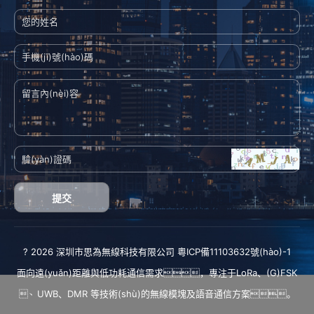
提交
? 2026 深圳市思為無線科技有限公司
粵ICP備11103632號(hào)-1
面向遠(yuǎn)距離與低功耗通信需求，專注于
LoRa
、
(G)FSK
、
UWB
、
DMR
等技術(shù)的無線模塊及語音通信方案。