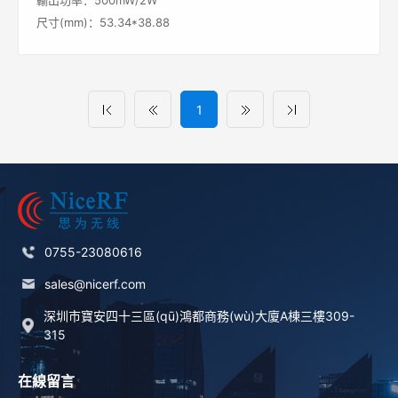
輸出功率：500mW/2W
尺寸(mm)：53.34*38.88
1
0755-23080616
sales@nicerf.com
深圳市寶安四十三區(qū)鴻都商務(wù)大廈A棟三樓309-
315
在線留言