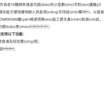
6種頻率通道可調(diào)的小型數(shù)字對(duì)講機(jī)
積亦能方便快捷地嵌入到各項(xiàng)手持設(shè)備中，以提高
R858M嚴(yán)格使用無(wú)鉛工藝生產(chǎn)和測(cè)試，
標(biāo)準(zhǔn)。
ì)講支持以下功能：
直通及短信應(yīng)用；
功能；