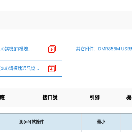
uì)講機(jī)模塊
其它附件：DMR858M USB驅(q
(duì)講模塊通訊協
應
接口說
引腳
機(
ng)用電
(shuō)明
定義
尺
測(cè)試條件
最小