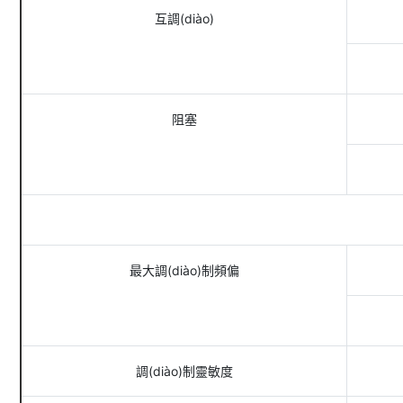
互調(diào)
阻塞
最大調(diào)制頻偏
調(diào)制靈敏度