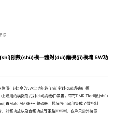
O晶振
hí)隙數(shù)模一體對(duì)講機(jī)模塊 5W功
價(jià)比高的5W全功能數(shù)字對(duì)講機(jī)模
通用的模擬制式對(duì)講機(jī)兼容，帶有DMR TierII數(shù)
(nèi)置Moto AMBE++ 聲碼器。模塊內(nèi)部集成了微控制
)講芯片、射頻功放以及音頻功放等電路，客戶只需外接電