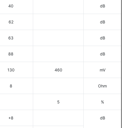
40
dB
62
dB
63
dB
88
dB
130
460
mV
8
Ohm
5
%
+8
dB