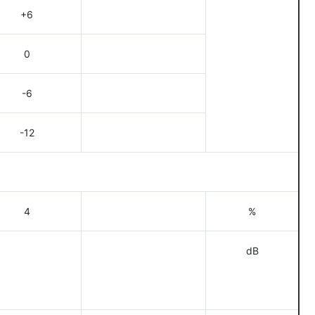
+6
0
-6
-12
4
%
dB