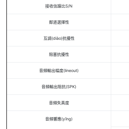
接收信躁比S/N
鄰道選擇性
互調(diào)抗擾性
阻塞抗擾性
音頻輸出幅度(lineout)
音頻輸出阻抗(SPK)
音頻失真度
音頻響應(yīng)