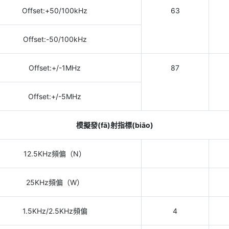
Offset:+50/100kHz
63
Offset:-50/100kHz
Offset:+/-1MHz
87
Offset:+/-5MHz
模擬發(fā)射指標(biāo)
12.5KHz頻偏（N）
25KHz頻偏（W）
1.5KHz/2.5KHz頻偏
4