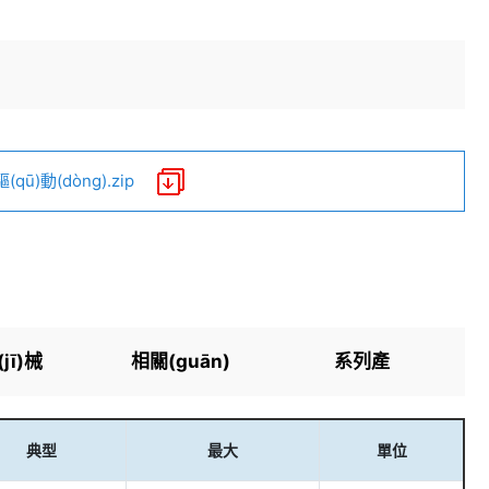
ū)動(dòng).zip
jī)械
相關(guān)
系列產
寸
內(nèi)容
(chǎn)品
典型
最大
單位