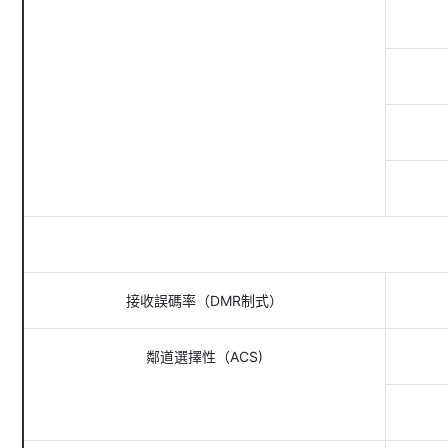
接收誤碼率（DMR制式）
鄰道選擇性（ACS)