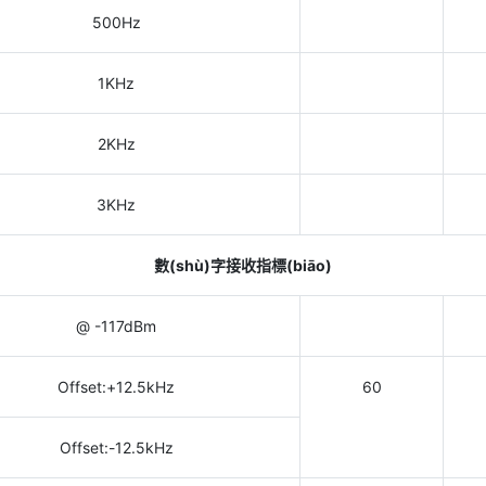
500Hz
1KHz
2KHz
3KHz
數(shù)字接收指標(biāo)
@ -117dBm
Offset:+12.5kHz
60
Offset:-12.5kHz