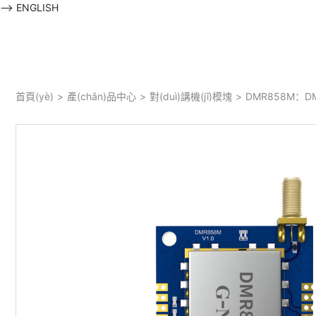
-->
ENGLISH
首頁(yè)
>
產(chǎn)品中心
>
對(duì)講機(jī)模塊
>
DMR858M：DM