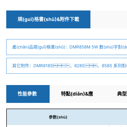
規(guī)格書(shū)&附件下載
產(chǎn)品規(guī)格書(shū)：DMR858M 5W 數(shù)字對(d
V1.0.pdf
其它附件：DMR818S、828S、858S 系列對
(xié)議.pdf
性能參數
特點(diǎn)&應
典型
(shù)
(yīng)用
(yī
參數(shù)