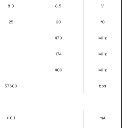
8.0
8.5
V
25
60
℃
470
MHz
174
MHz
400
MHz
57600
bps
< 0.1
mA