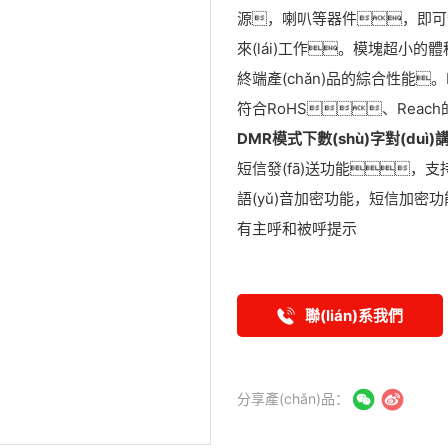
源，喇叭等器件，即可作為有1
來(lái)工作。模塊超小的體
終端產(chǎn)品的綜合性能。DM
符合RoHS、Reach的
DMR模式下數(shù)字對(du
短信發(fā)送功能，支持
語(yǔ)音加密功能，短信加密
有主呼和被呼提示
聯(lián)系我們
分享產(chǎn)品：