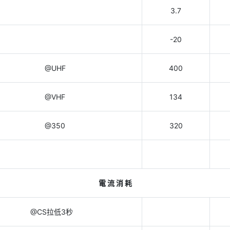
3.7
-20
@UHF
400
@VHF
134
@350
320
電 流 消 耗
@CS拉低3秒