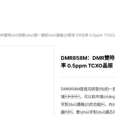
R雙時(shí)隙數(shù)模一體對(duì)講機(jī)模塊 5W功率 0.5ppm TCX
DMR858M：DMR雙時(s
率 0.5ppm TCXO晶振
DMR858M是我司研發(fā)的一款性
塊，可以和市場(chǎng)上
字對(duì)講機(jī)的功能，內
器、數(shù)字對(duì