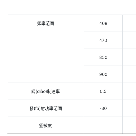
頻率范圍
408
470
850
900
調(diào)制速率
0.5
發(fā)射功率范圍
-30
靈敏度