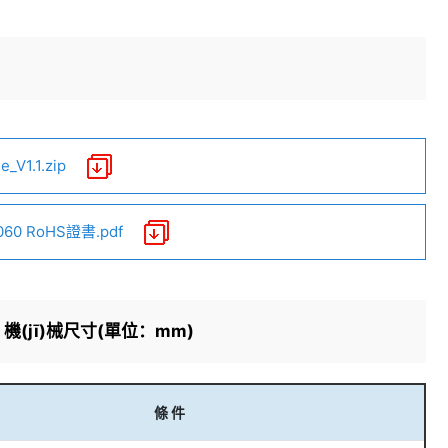
V1.1.zip
060 RoHS證書.pdf
機(jī)械尺寸(單位：mm)
條 件