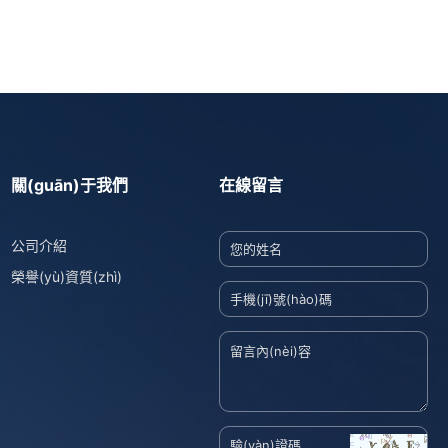
關(guān)于我們
在線留言
公司介紹
榮譽(yù)資質(zhì)