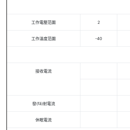
工作電壓范圍
2
工作溫度范圍
-40
接收電流
發(fā)射電流
休眠電流