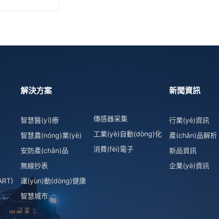
解決方案
新聞資訊
傳感器采集
智慧醫(yī)療
行業(yè)資訊
工業(yè)自動(dòng)化
智慧農(nóng)業(yè)
產(chǎn)品解析
消費(fèi)電子
安防產(chǎn)品
新品資訊
無線抄表
企業(yè)資訊
ART)
運(yùn)動(dòng)健康
智慧城市