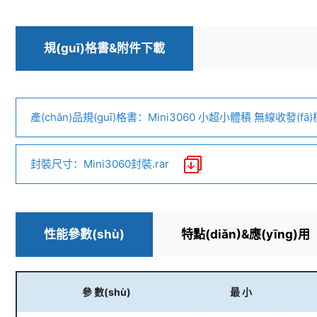
規(guī)格書&附件下載
產(chǎn)品規(guī)格書：Mini3060 
封裝尺寸：Mini3060封裝.rar
性能參數(shù)
特點(diǎn)&應(yīng)用
參 數(shù)
最 小