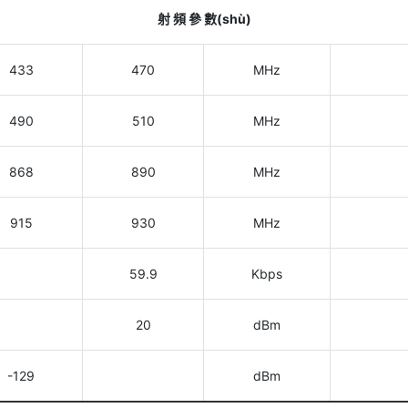
射 頻 參 數(shù)
433
470
MHz
490
510
MHz
868
890
MHz
915
930
MHz
59.9
Kbps
20
dBm
-129
dBm