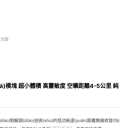
信方案
(fā)模塊 超小體積 高靈敏度 空曠距離4-5公里 純
diào)制解調(diào)技術(shù)的低功耗遠(yuǎn)距離無線收發(fā)