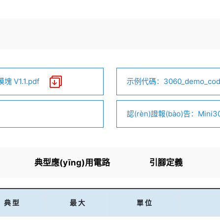
小超小體積 無線收發(fā)模塊 V1.1.pdf
示例代碼：3060_demo_code_
認(rèn)證報(bào)告：Mini3
典型應(yīng)用電路
引腳定義
典 型
最 大
單 位