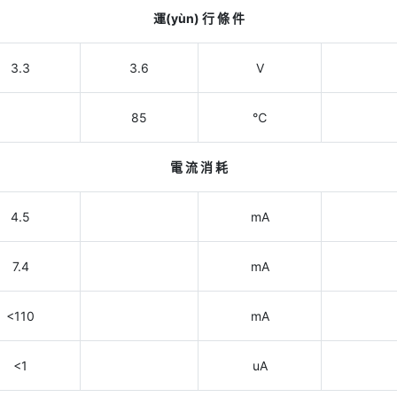
運(yùn) 行 條 件
3.3
3.6
V
85
℃
電 流 消 耗
4.5
mA
7.4
mA
<110
mA
<1
uA