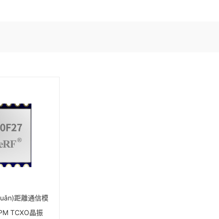
yuǎn)距離通信模
PPM TCXO晶振