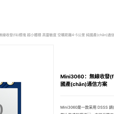
0：無線收發(fā)模塊 超小體積 高靈敏度 空曠距離4-5公里 純國產(chǎn)通
Mini3060：無線收發
國產(chǎn)通信方案
Mini3060是一款采用 DSSS 調(