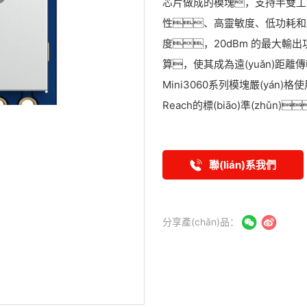
芯片做成的模塊，支持半雙工
性、高靈敏度、低功耗和超遠
度，20dBm 的最大輸出功率
算，使其成為遠(yuǎn)距離傳
Mini3060系列模塊嚴(yán)
Reach的標(biāo)準(zhǔn)
聯(lián)系我們
分享產(chǎn)品：