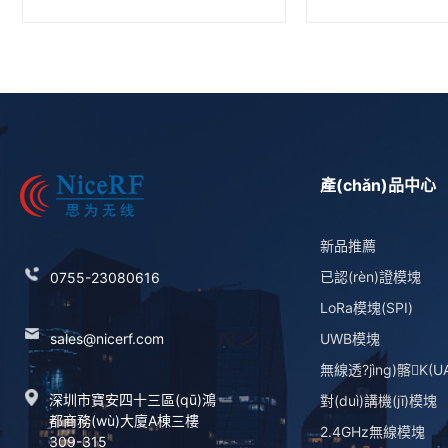
產(chǎn)品中心
新品推薦
已認(rèn)證模塊
0755-23080616
LoRa模塊(SPI)
sales@nicerf.com
UWB模塊
無線透?jìng)髂K(U
深圳市寶安四十三區(qū)鴻
對(duì)講機(jī)模塊
都商務(wù)大廈A棟三樓
2.4GHz無線模塊
309-315