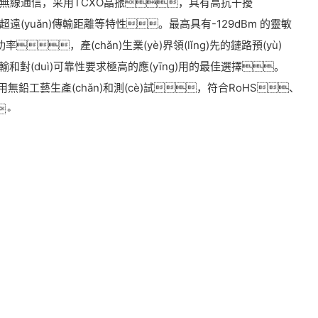
無線通信，采用TCXO晶振，具有高抗干擾
(yuǎn)傳輸距離等特性。最高具有-129dBm 的靈敏
，產(chǎn)生業(yè)界領(lǐng)先的鏈路預(yù)
輸和對(duì)可靠性要求極高的應(yīng)用的最佳選擇。
格使用無鉛工藝生產(chǎn)和測(cè)試，符合RoHS、
。