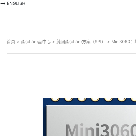
-->
ENGLISH
首頁
>
產(chǎn)品中心
>
純國產(chǎn)方案（SPI）
>
Mini306