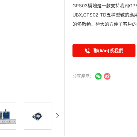
GPS03模塊是一款支持我司GPS/北
UBX,GPS02-TD五種型
的熱啟動。極大的方便了客戶的
聯(lián)系我們
分享產品：