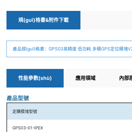
規(guī)格書&附件下載
產品規(guī)格書：GPS03高精度 低功耗 多模GPS定位模塊V2.
性能參數(shù)
應用領域
內部
產品型號
定購模塊型號
GPS03-01-IPEX