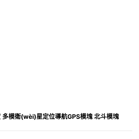
 多模衛(wèi)星定位導航GPS模塊 北斗模塊