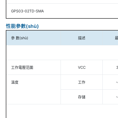
GPS03-02TD-SMA
性能參數(shù)
參 數(shù)
描述
最
工作電壓范圍
VCC
溫度
工作
-
存儲
-