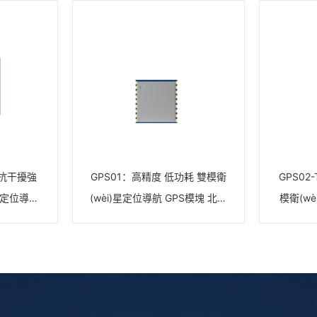
 抗干擾強
GPS01：高精度 低功耗 雙模衛
GPS02
星定位導航
(wèi)星定位導航 GPS模塊 北斗
模衛(w
模塊
模塊