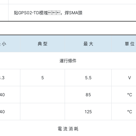
貼GPS02-TD模塊，焊SMA頭
 小
典 型
最 大
單 位
運行條件
3.3
5
5.5
V
40
85
℃
40
125
℃
電 流 消 耗