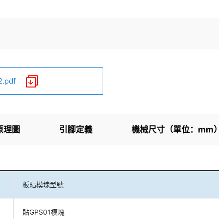
pdf
原理圖
引腳定義
機械尺寸（單位：mm
板貼模塊型號
貼GPS01模塊