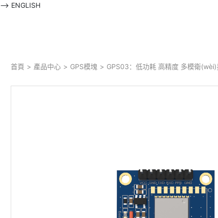
-->
ENGLISH
首頁
>
產品中心
>
GPS模塊
>
GPS03：低功耗 高精度 多模衛(wè