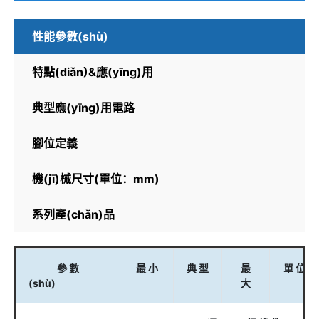
性能參數(shù)
特點(diǎn)&應(yīng)用
典型應(yīng)用電路
腳位定義
機(jī)械尺寸(單位：mm)
系列產(chǎn)品
參 數
最 小
典 型
最
單 位
(shù)
大