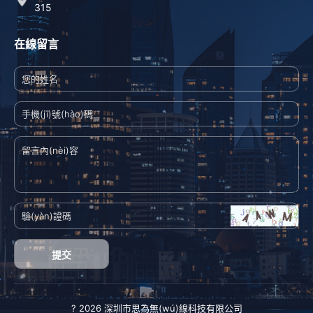
315
在線留言
提交
? 2026 深圳市思為無(wú)線科技有限公司