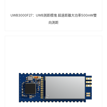
UWB3000F27：UWB測距模塊 超遠距離大功率500mW雙
向測距