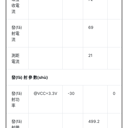
收電
流
發(fā)
69
射電
流
測距
21
電流
發(fā) 射 參 數(shù)
發(fā)
@VCC=3.3V
-30
0
射功
率
發(fā)
499.2
射帶