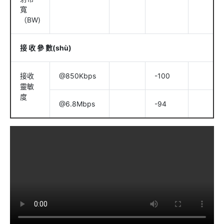
寬
（BW)
接 收 參 數(shù)
接收
@850Kbps
-100
靈敏
度
@6.8Mbps
-94