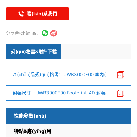
聯(lián)系我們
分享產(chǎn)品：
規(guī)格書&附件下載
產(chǎn)品規(guī)格書：UWB3000F00 室內(n
èi)外定位測距模塊 V1.1.pdf
封裝尺寸：UWB3000F00 Footprint-AD 封裝.r
ar
性能參數(shù)
特點&應(yīng)用