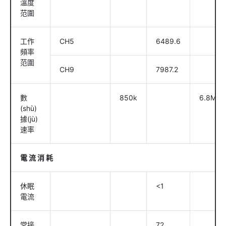
溫度
范圍
工作
CH5
6489.6
頻率
范圍
CH9
7987.2
數
850k
6.8M
(shù)
據(jù)
速率
電 流 消 耗
休眠
<1
電流
常接
72