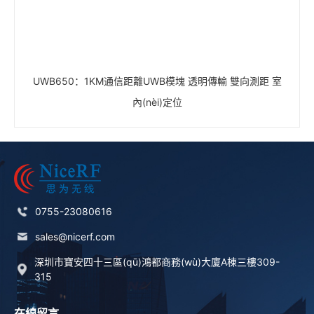
UWB650：1KM通信距離UWB模塊 透明傳輸 雙向測距 室
內(nèi)定位
0755-23080616
sales@nicerf.com
深圳市寶安四十三區(qū)鴻都商務(wù)大廈A棟三樓309-
315
在線留言