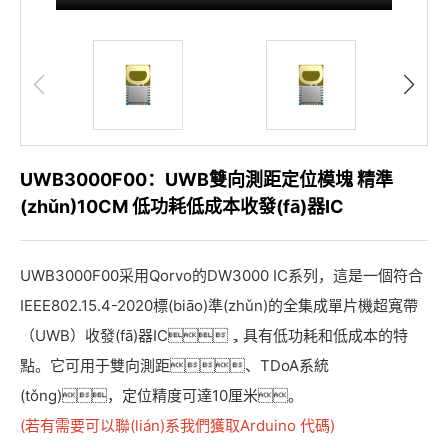
UWB3000F00：UWB雙向測距定位模塊 精準
(zhǔn)10CM 低功耗低成本收發(fā)器IC
UWB3000F00采用Qorvo的DW3000 IC系列，這是一個符合
IEEE802.15.4-2020標(biāo)準(zhǔn)的全集成單片機超寬帶
（UWB）收發(fā)器IC，具有低功耗和低成本的特
點。它可用于雙向測距、TDoA系統
(tǒng)，定位精度可達10厘米。
(若有需要可以聯(lián)系我們獲取Arduino 代碼)