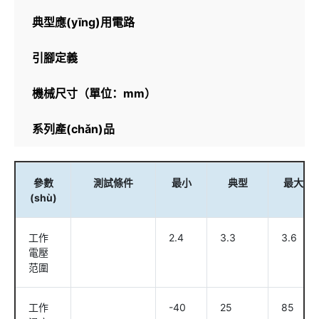
典型應(yīng)用電路
引腳定義
機械尺寸（單位：mm）
系列產(chǎn)品
參數
測試條件
最小
典型
最大
(shù)
工作
2.4
3.3
3.6
電壓
范圍
工作
-40
25
85