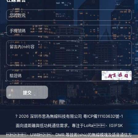
提交
? 2026 深圳市思為無線科技有限公司
粵ICP備11103632號-1
面向遠距離與低功耗通信需求，專注于
LoRa
、
(G)FSK
、
UWB
、
DMR
等技術(shù)的無線模塊及語音通信方