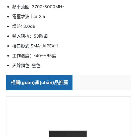
頻率范圍: 3700-8000MHz
電壓駐波比:≤ 2.5
增益: 3.0dBi
輸入阻抗：50歐姆
接口形式:SMA-J/IPEX-1
工作溫度：-40~+65度
天線顏色: 黑色
相關(guān)產(chǎn)品推薦