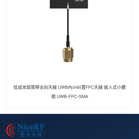
低成本超寬帶全向天線 UWB內(nèi)置FPC天線 嵌入式小體
積 UWB-FPC-SMA