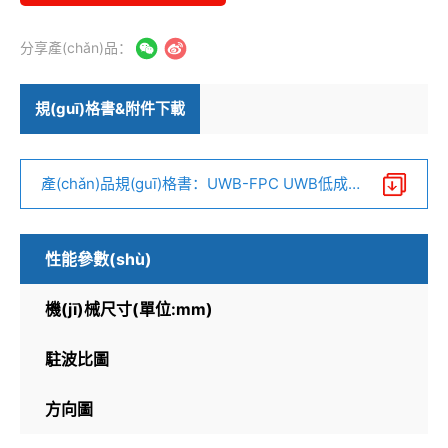
分享產(chǎn)品：
規(guī)格書&附件下載
產(chǎn)品規(guī)格書：UWB-FPC UWB低成
本超寬帶嵌入式天線 V1.0.pdf
性能參數(shù)
機(jī)械尺寸(單位:mm)
駐波比圖
方向圖