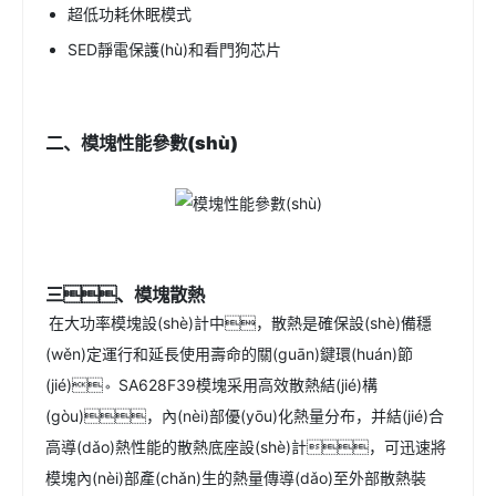
超低功耗休眠模式
SED靜電保護(hù)和看門狗芯片
二、模塊性能參數(shù)
三、模塊散熱
在大功率模塊設(shè)計中，散熱是確保設(shè)備穩
(wěn)定運行和延長使用壽命的關(guān)鍵環(huán)節
(jié)。SA628F39模塊采用高效散熱結(jié)構
(gòu)，內(nèi)部優(yōu)化熱量分布，并結(jié)合
高導(dǎo)熱性能的散熱底座設(shè)計，可迅速將
模塊內(nèi)部產(chǎn)生的熱量傳導(dǎo)至外部散熱裝