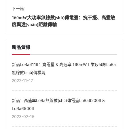
下一篇：
160mW大功率無線數(shù)傳電臺：抗干擾、高靈敏
度與遠(yuǎn)距離傳輸
新品資訊
新品LoRa611II：寬電壓 & 高速率 160mW工業(yè)級LoRa
無線數(shù)傳模塊
2022-11-17
新品：高速率LoRa無線數(shù)傳電臺LoRa6200II &
LoRa6500II
2023-02-15