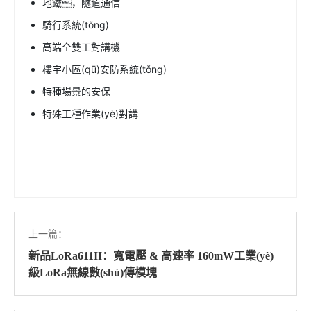
地鐵，隧道通信
騎行系統(tǒng)
高端全雙工對講機
樓宇小區(qū)安防系統(tǒng)
特種場景的安保
特殊工種作業(yè)對講
上一篇：
新品LoRa611II：寬電壓 & 高速率 160mW工業(yè)
級LoRa無線數(shù)傳模塊