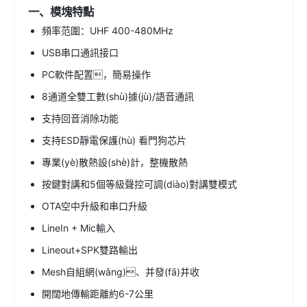
一、模塊特點
頻率范圍：UHF 400-480MHz
USB串口通訊接口
PC軟件配置，簡易操作
8通道全雙工數(shù)據(jù)/語音通訊
支持回音消除功能
支持ESD靜電保護(hù) 看門狗芯片
專業(yè)散熱設(shè)計，整機散熱
按鍵對講和5個等級聲控可調(diào)對講雙模式
OTA空中升級和串口升級
LineIn + Mic輸入
Lineout+SPK雙路輸出
Mesh自組網(wǎng)、并發(fā)并收
開闊地傳輸距離約6-7公里