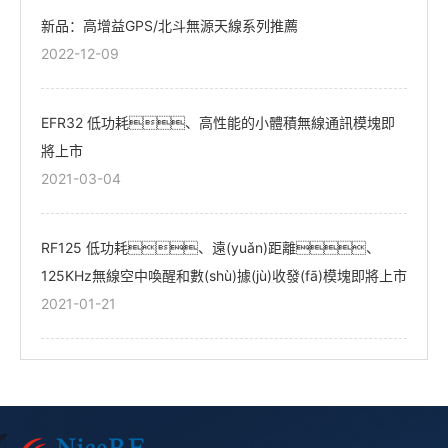
新品：高增益GPS/北斗無源天線系列推薦
2022-12-09
EFR32 低功耗、高性能的小體積無線通訊模塊即
將上市
2021-03-04
RF125 低功耗、遠(yuǎn)距離、
125KHz無線空中喚醒和數(shù)據(jù)收發(fā)模塊即將上市
2021-01-21