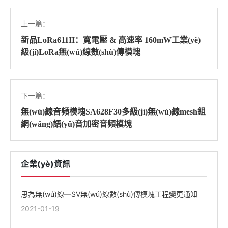
上一篇：
新品LoRa611II：寬電壓 & 高速率 160mW工業(yè)
級(jí)LoRa無(wú)線數(shù)傳模塊
下一篇：
無(wú)線音頻模塊SA628F30多級(jí)無(wú)線mesh組
網(wǎng)語(yǔ)音加密音頻模塊
企業(yè)資訊
思為無(wú)線—SV無(wú)線數(shù)傳模塊工程變更通知
2021-01-19