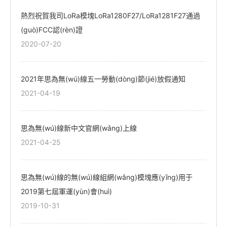
熱烈祝賀我司LoRa模塊LoRa1280F27/LoRa1281F27通過
(guò)FCC認(rèn)證
2020-07-20
2021年思為無(wú)線五一勞動(dòng)節(jié)放假通知
2021-04-19
思為無(wú)線新中文官網(wǎng)上線
2021-04-25
思為無(wú)線的無(wú)線組網(wǎng)模塊應(yīng)用于
2019第七屆軍運(yùn)會(huì)
2019-10-31