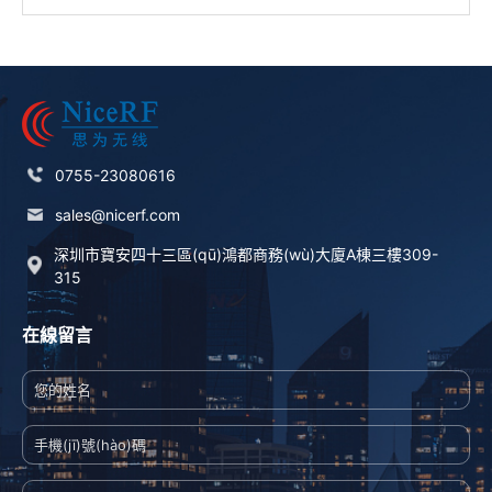
0755-23080616
sales@nicerf.com
深圳市寶安四十三區(qū)鴻都商務(wù)大廈A棟三樓309-
315
在線留言