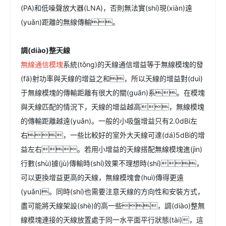
(PA)和低噪聲放大器(LNA)，否則無法實(shí)現(xiàn)遠
(yuǎn)距離的無線傳輸。
調(diào)整天線
無線通信模塊
系統(tǒng)的天線通信增益等于無線模塊的發
(fā)射功率與天線的增益之和，所以天線的增益對(duì)
于無線模塊的傳輸距離有很大的關(guān)系。在模塊
與天線匹配的情況下，天線的增益越高，無線模塊
的傳輸距離越遠(yuǎn)。一般的小吸盤增益只有2.0dBi左
右，一些比較好的室外大天線可達(dá)5dBi的增
益左右。若用小增益的天線搭配無線模塊進(jìn)
行數(shù)據(jù)傳輸時(shí)效果不理想時(shí)，
可以更換增益更高的天線，無線模塊會(huì)傳得更遠
(yuǎn)。同時(shí)也需要注意天線的方向性和安裝方式，
盡可能將天線架設(shè)的高一些，調(diào)整無
線模塊連接的天線放置處于同一水平面平行狀態(tài)，這