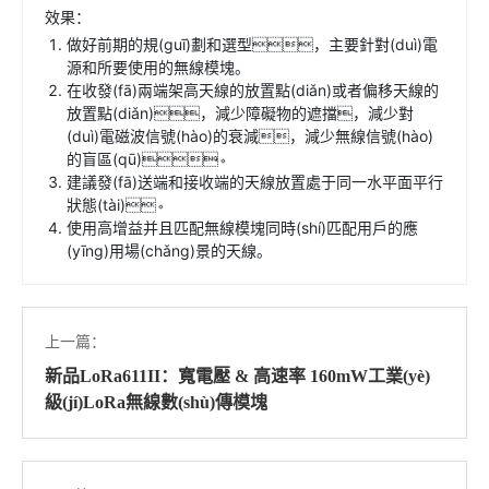
效果：
做好前期的規(guī)劃和選型，主要針對(duì)電
源和所要使用的無線模塊。
在收發(fā)兩端架高天線的放置點(diǎn)或者偏移天線的
放置點(diǎn)，減少障礙物的遮擋，減少對
(duì)電磁波信號(hào)的衰減，減少無線信號(hào)
的盲區(qū)。
建議發(fā)送端和接收端的天線放置處于同一水平面平行
狀態(tài)。
使用高增益并且匹配無線模塊同時(shí)匹配用戶的應
(yīng)用場(chǎng)景的天線。
上一篇：
新品LoRa611II：寬電壓 & 高速率 160mW工業(yè)
級(jí)LoRa無線數(shù)傳模塊